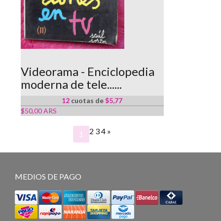
Videorama - Enciclopedia
moderna de tele......
12
cuotas de
$5,77
$50,00 ARS
2
3
4
»
1
MEDIOS DE PAGO