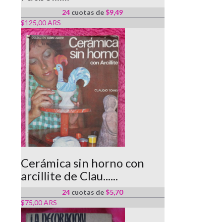
24
cuotas de
$9,49
$125,00 ARS
Cerámica sin horno con
arcillite de Clau......
24
cuotas de
$5,70
$75,00 ARS