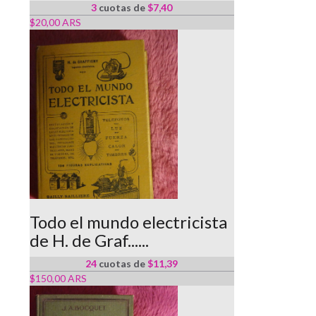
3
cuotas de
$7,40
$20,00 ARS
Todo el mundo electricista
de H. de Graf......
24
cuotas de
$11,39
$150,00 ARS