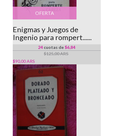
OFERTA
Enigmas y Juegos de
Ingenio para rompert......
Sin Stock
24
cuotas de
$6,84
$125,00 ARS
$90,00 ARS