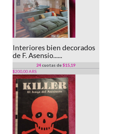
Interiores bien decorados
de F. Asensio......
24
cuotas de
$15,19
$200,00 ARS