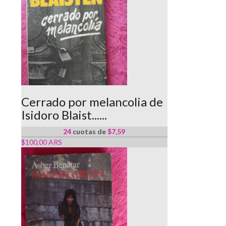
Cerrado por melancolia de
Isidoro Blaist......
24
cuotas de
$7,59
$100,00 ARS