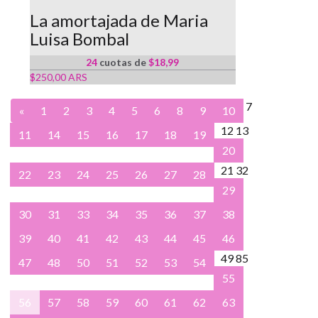
La amortajada de Maria
Luisa Bombal
24
cuotas de
$18,99
$250,00 ARS
7
«
1
2
3
4
5
6
8
9
10
12
13
11
14
15
16
17
18
19
20
21
32
22
23
24
25
26
27
28
29
30
31
33
34
35
36
37
38
39
40
41
42
43
44
45
46
49
85
47
48
50
51
52
53
54
55
56
57
58
59
60
61
62
63