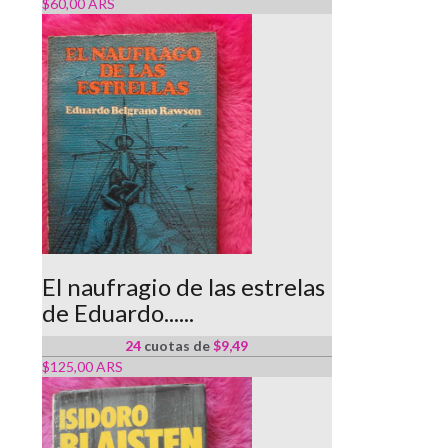
$60,00 ARS
El naufragio de las estrelas
de Eduardo......
24
cuotas de
$9,49
$125,00 ARS