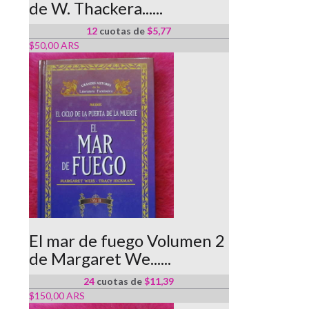
de W. Thackera......
12
cuotas de
$5,77
$50,00 ARS
El mar de fuego Volumen 2
de Margaret We......
24
cuotas de
$11,39
$150,00 ARS