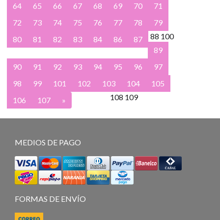
64
65
66
67
68
69
70
71
72
73
74
75
76
77
78
79
88
100
80
81
82
83
84
86
87
89
90
91
92
93
94
95
96
97
98
99
101
102
103
104
105
108
109
106
107
»
MEDIOS DE PAGO
FORMAS DE ENVÍO