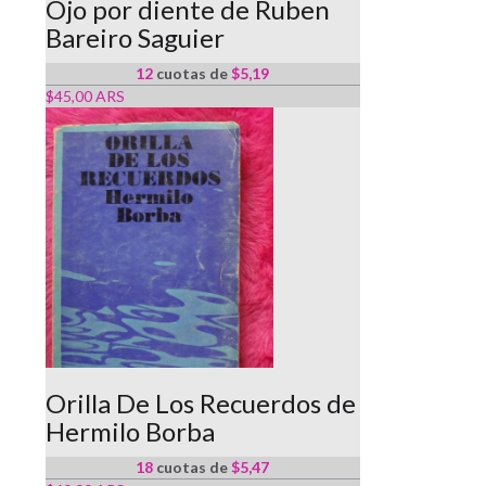
Ojo por diente de Ruben
Bareiro Saguier
12
cuotas de
$5,19
$45,00 ARS
Orilla De Los Recuerdos de
Hermilo Borba
18
cuotas de
$5,47