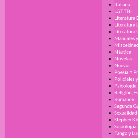
Italiano
LGTTBI
Literatura 
Literatura
Literatura 
Manuales y
Misceláne
Náutica
Novelas
Nuevos
Poesía Y P
Policiales 
Psicologia
Religión, E
Romance
Segunda Gu
Sexualidad
Stephen Ki
Sociología
Tango y Lu