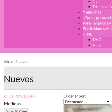
CD
Discos de V
Y algo más
...Todas porquería
Para Fanáticos y
Publicidades Ant
CINE
DVD
VHS
Inicio
-
Nuevos
Nuevos
LIBROS/Books
Ordenar por:
Medidas
21 X 28 Com