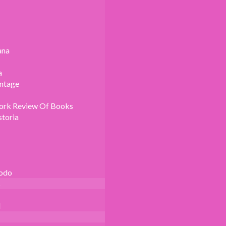
ana
a
intage
ork Review Of Books
storia
Todo
s
l