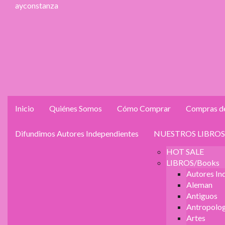
ayconstanza
Inicio
Quiénes Somos
Cómo Comprar
Compras de
Difundimos Autores Independientes
NUESTROS LIBROS
HOT SALE
LIBROS/Books
Autores In
Aleman
Antiguos
Antropolog
Artes