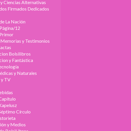
y Ciencias Alternativas
dos Firmados Dedicados
 de La Nación
 Página/12
 Primor
, Memorias y Testimonios
xactas
cion Bolsilibros
cion y Fantástica
Tecnología
édicas y Naturales
o y TV
ebidas
Capítulo
Kapelusz
Séptimo Círculo
storieta
ión y Medios
do BolsiLibros