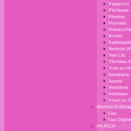
Paparazzi
Piel Suave
Playboy
Premium
Primera Pl
Pronto
Radiolandi
Revistas V
Tele Clic
The New Y
Todo es Hi
Semanario
Susana
Veintitres
Veintiuno
Viva Con 
Revistas Erótica
Gay
Gay Digita
MUSICA