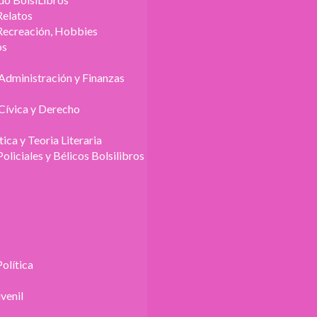
Relatos
Recreación, Hobbies
os
Administración y Finanzas
Cívica y Derecho
tica y Teoria Literaria
Policiales y Bélicos Bolsilibros
Política
uvenil