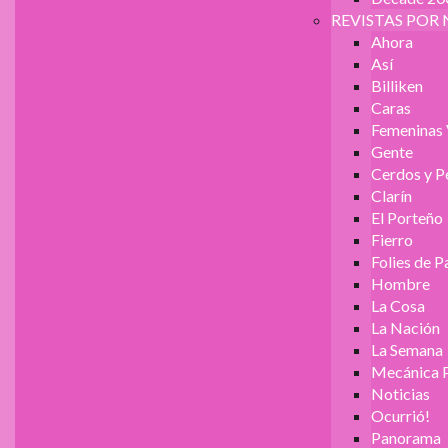
REVISTAS POR 
Ahora
Así
Billiken
Caras
Femeninas 
Gente
Cerdos y P
Clarín
El Porteño
Fierro
Folies de P
Hombre
La Cosa
La Nación
La Semana
Mecánica 
Noticias
Ocurrió!
Panorama