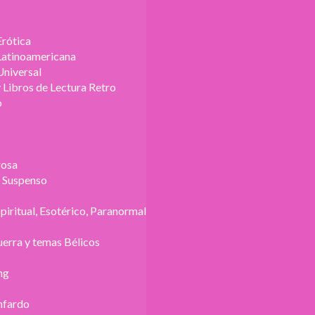
Erótica
 Latinoamericana
Universal
 Libros de Lectura Retro
o
rosa
y Suspenso
spiritual, Esotérico, Paranormal
erra y temas Bélicos
ng
nfardo