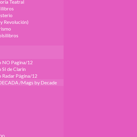
oría Teatral
ilibros
sterio
 y Revolución)
urismo
lsilibros
o NO Pagina/12
SI de Clarin
 Radar Página/12
DECADA /Mags by Decade
00