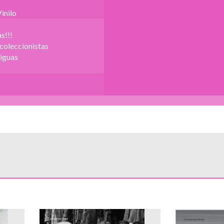
inilo
s!!!
 coleccionistas
iguas