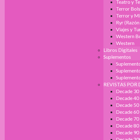
Teatro y Te
Terror Bols
Terror y Mi
Ryr (Razón
Viajes y T
Western Bo
Western
Libros Digitales
Suplementos
Suplement
Suplemento 
Suplemento
REVISTAS POR 
Decade 30
Decade 40
Decade 50
Decade 60
Decade 70
Decade 80
Decade 90
Decade 20