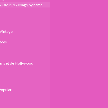
NOMBRE/ Mags by name
Vintage
eces
aris et de Hollywood
Popular