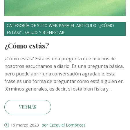
CATEGORÍA DE SITIO WEB PARA EL ARTÍCULO "¿CÓMO
ESTÁS?": SALUD Y BIENESTAR
¿Cómo estás?
¿Cómo estás? Esta es una pregunta que muchos de
nosotros escuchamos a diario. Es una pregunta básica,
pero puede abrir una conversación agradable. Esta
frase es una forma de preguntar cómo está alguien en
términos generales, es decir, si está bien física y
mentalmente. La respuesta a esta pregunta, aunque
suene simple, puede decir mucho sobre la persona, si
VER MÁS
está feliz, triste, enfadada o cansada. Algunas personas
responden con una palabra, mientras que otras
15 marzo 2023
por Ezequiel Lombrices
pueden dar más detalles sobre su estado. Dependiendo