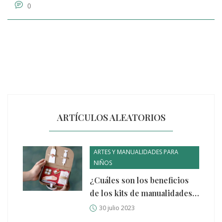
0
de la situación, también puede ser una forma de
preguntar cómo está alguien emocionalmente. ¿Cómo
estás? Es una pregunta a la que siempre esperamos
una respuesta honesta.
ARTÍCULOS ALEATORIOS
ARTES Y MANUALIDADES PARA
NIÑOS
¿Cuáles son los beneficios
de los kits de manualidades
para niños?
30 julio 2023