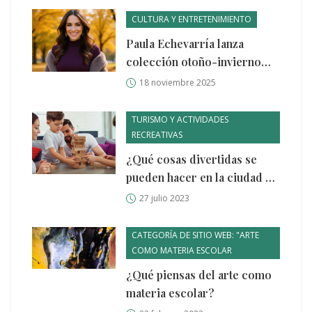
CULTURA Y ENTRETENIMIENTO
Paula Echevarría lanza
colección otoño-invierno
2025 de Primark con
18 noviembre 2025
chaqueta superviral a 42
euros
TURISMO Y ACTIVIDADES
RECREATIVAS
¿Qué cosas divertidas se
pueden hacer en la ciudad de
Kansas?
27 julio 2023
CATEGORÍA DE SITIO WEB: "ARTE
COMO MATERIA ESCOLAR
¿Qué piensas del arte como
materia escolar?