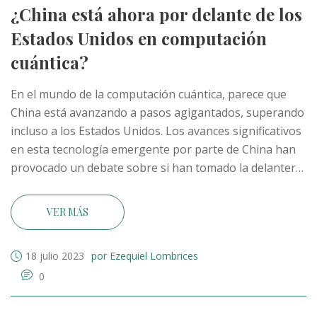
¿China está ahora por delante de los
Estados Unidos en computación
cuántica?
En el mundo de la computación cuántica, parece que
China está avanzando a pasos agigantados, superando
incluso a los Estados Unidos. Los avances significativos
en esta tecnología emergente por parte de China han
provocado un debate sobre si han tomado la delantera.
Sin embargo, tanto China como los Estados Unidos
tienen sus propias ventajas y liderazgos en diferentes
VER MÁS
áreas de la ciencia cuántica. Aunque es difícil determinar
quién está realmente "al frente", es indudable que la
18 julio 2023
por Ezequiel Lombrices
carrera por la supremacía cuántica está en pleno
0
apogeo. Esta competencia seguramente impulsará la
innovación y el progreso en el campo de la
computación cuántica.