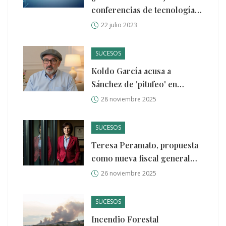
conferencias de tecnología
en los EE.UU.?
22 julio 2023
SUCESOS
Koldo García acusa a
Sánchez de 'pitufeo' en
primarias del PSOE con
28 noviembre 2025
donaciones fraccionadas de
inmigrantes
SUCESOS
Teresa Peramato, propuesta
como nueva fiscal general
tras la caída de García Ortiz
26 noviembre 2025
por condena del Supremo
SUCESOS
Incendio Forestal