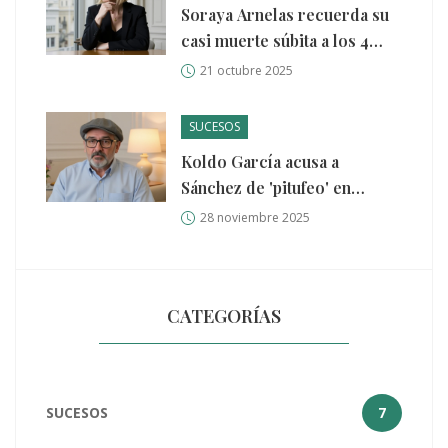
Soraya Arnelas recuerda su
casi muerte súbita a los 4
años
21 octubre 2025
SUCESOS
Koldo García acusa a
Sánchez de 'pitufeo' en
primarias del PSOE con
28 noviembre 2025
donaciones fraccionadas de
inmigrantes
CATEGORÍAS
SUCESOS
7