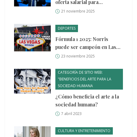
oferta salarial para
funcionarios, pero CSIF
21 noviembre 2025
amenaza con huelga
DEPORTES
Fórmula 1 2025: Norris
puede ser campeón en Las
Vegas; horarios y dónde ver
23 noviembre 2025
la carrera
CATEGORÍA DE SITIO WEB:
"BENEFICIOS DEL ARTE PARA LA
SOCIEDAD HUMANA
¿Cómo beneficia el arte a la
sociedad humana?
7 abril 2023
CULTURA Y ENTRETENIMIENTO