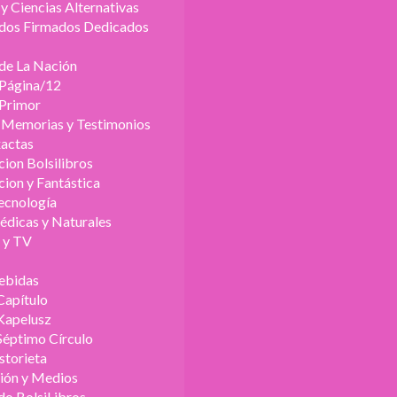
y Ciencias Alternativas
dos Firmados Dedicados
 de La Nación
 Página/12
 Primor
, Memorias y Testimonios
xactas
cion Bolsilibros
cion y Fantástica
Tecnología
édicas y Naturales
o y TV
ebidas
Capítulo
Kapelusz
Séptimo Círculo
storieta
ión y Medios
do BolsiLibros