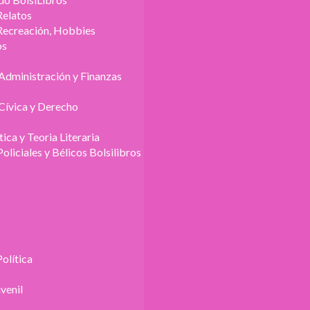
Relatos
Recreación, Hobbies
os
Administración y Finanzas
Cívica y Derecho
tica y Teoria Literaria
Policiales y Bélicos Bolsilibros
Política
uvenil