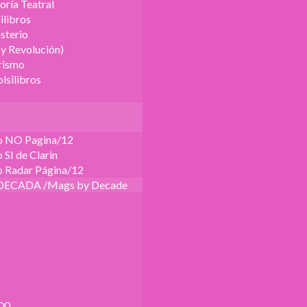
oría Teatral
ilibros
sterio
 y Revolución)
urismo
lsilibros
o NO Pagina/12
SI de Clarin
 Radar Página/12
DECADA /Mags by Decade
00