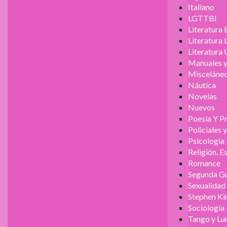
Italiano
LGTTBI
Literatura 
Literatura
Literatura 
Manuales y
Misceláne
Náutica
Novelas
Nuevos
Poesía Y P
Policiales 
Psicologia
Religión, E
Romance
Segunda Gu
Sexualidad
Stephen Ki
Sociología
Tango y Lu