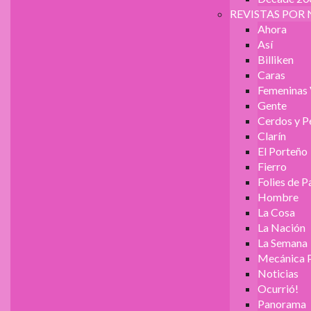
REVISTAS POR 
Ahora
Así
Billiken
Caras
Femeninas 
Gente
Cerdos y P
Clarín
El Porteño
Fierro
Folies de P
Hombre
La Cosa
La Nación
La Semana
Mecánica 
Noticias
Ocurrió!
Panorama