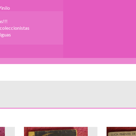
inilo
s!!!
 coleccionistas
iguas