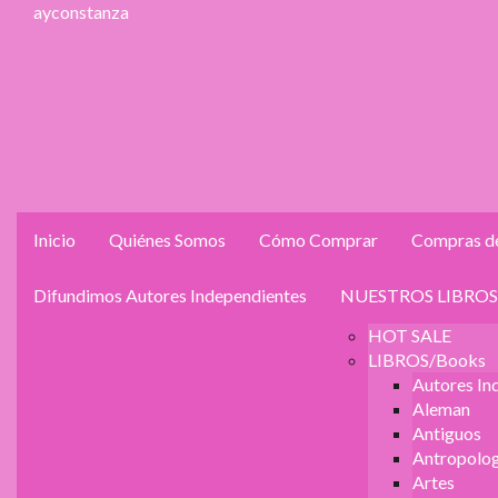
ayconstanza
Inicio
Quiénes Somos
Cómo Comprar
Compras de
Difundimos Autores Independientes
NUESTROS LIBROS
HOT SALE
LIBROS/Books
Autores In
Aleman
Antiguos
Antropolog
Artes