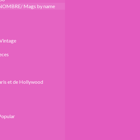
NOMBRE/ Mags by name
Vintage
eces
aris et de Hollywood
Popular