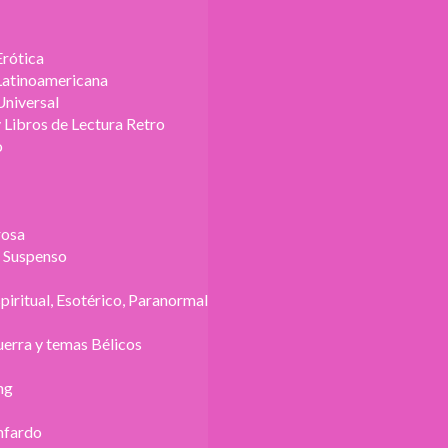
Erótica
 Latinoamericana
Universal
 Libros de Lectura Retro
o
rosa
y Suspenso
spiritual, Esotérico, Paranormal
erra y temas Bélicos
ng
nfardo