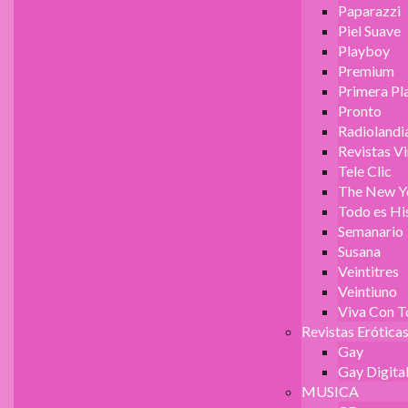
Paparazzi
Piel Suave
Playboy
Premium
Primera Pl
Pronto
Radiolandi
Revistas V
Tele Clic
The New Y
Todo es Hi
Semanario
Susana
Veintitres
Veintiuno
Viva Con 
Revistas Erótica
Gay
Gay Digita
MUSICA