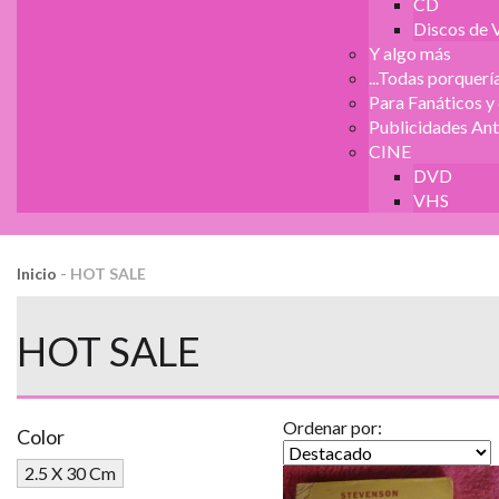
CD
Discos de V
Y algo más
...Todas porquería
Para Fanáticos y
Publicidades Ant
CINE
DVD
VHS
Inicio
-
HOT SALE
HOT SALE
Ordenar por:
Color
2.5 X 30 Cm