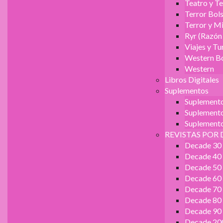
Teatro y Te
Terror Bols
Terror y Mi
Ryr (Razón
Viajes y T
Western Bo
Western
Libros Digitales
Suplementos
Suplement
Suplemento 
Suplemento
REVISTAS POR 
Decade 30
Decade 40
Decade 50
Decade 60
Decade 70
Decade 80
Decade 90
Decade 20