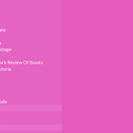
ana
a
intage
ork Review Of Books
storia
Todo
s
l