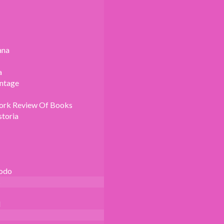
ana
a
intage
ork Review Of Books
storia
Todo
s
l