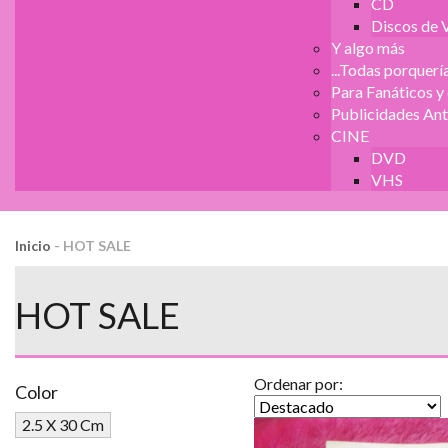
CD
Discos de V
Y algo más
...Todas porquería
Para Fanáticos y
Publicidades Ant
CINE
DVD
VHS
Inicio
-
HOT SALE
HOT SALE
Ordenar por:
Color
2.5 X 30 Cm