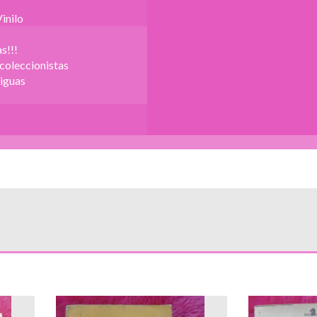
inilo
s!!!
 coleccionistas
iguas