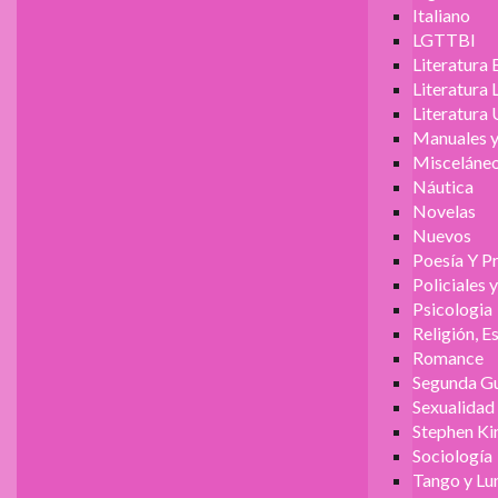
Italiano
LGTTBI
Literatura 
Literatura
Literatura 
Manuales y
Misceláne
Náutica
Novelas
Nuevos
Poesía Y P
Policiales 
Psicologia
Religión, E
Romance
Segunda Gu
Sexualidad
Stephen Ki
Sociología
Tango y Lu