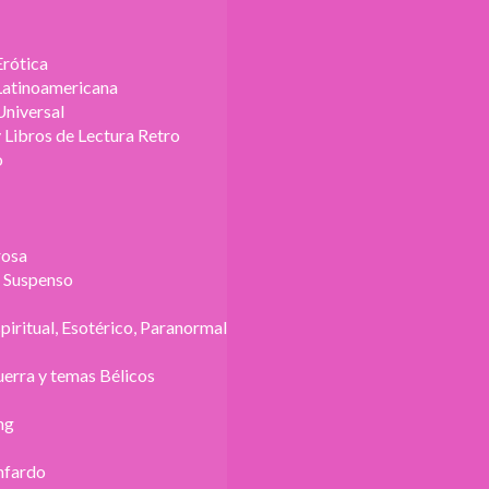
Erótica
 Latinoamericana
Universal
 Libros de Lectura Retro
o
rosa
y Suspenso
spiritual, Esotérico, Paranormal
erra y temas Bélicos
ng
nfardo