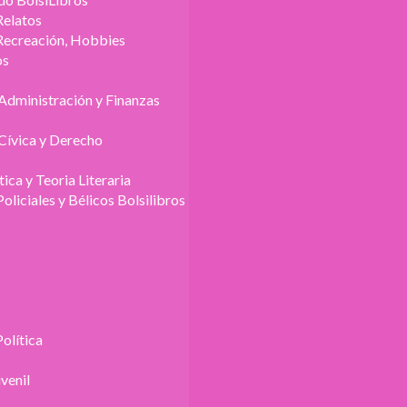
Relatos
Recreación, Hobbies
os
Administración y Finanzas
Cívica y Derecho
tica y Teoria Literaria
Policiales y Bélicos Bolsilibros
Política
uvenil