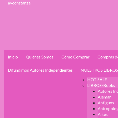
ayconstanza
Inicio
Quiénes Somos
Cómo Comprar
Compras de
Difundimos Autores Independientes
NUESTROS LIBROS
HOT SALE
LIBROS/Books
Autores In
Aleman
Antiguos
Antropolog
Artes