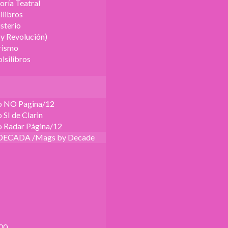
oría Teatral
ilibros
sterio
 y Revolución)
urismo
lsilibros
o NO Pagina/12
SI de Clarin
 Radar Página/12
DECADA /Mags by Decade
00