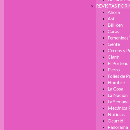
REVISTAS POR 
Ahora
Así
Billiken
Caras
Femeninas 
Gente
Cerdos y P
Clarín
El Porteño
Fierro
Folies de P
Hombre
La Cosa
La Nación
La Semana
Mecánica 
Noticias
Ocurrió!
Panorama