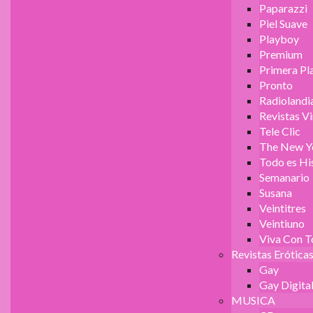
Paparazzi
Piel Suave
Playboy
Premium
Primera Pl
Pronto
Radiolandi
Revistas V
Tele Clic
The New Y
Todo es Hi
Semanario
Susana
Veintitres
Veintiuno
Viva Con 
Revistas Erótica
Gay
Gay Digita
MUSICA