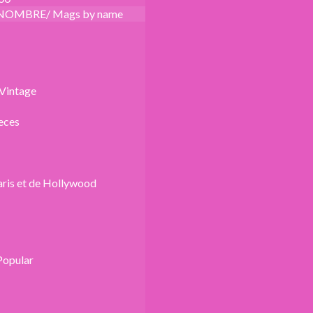
NOMBRE/ Mags by name
Vintage
eces
aris et de Hollywood
Popular