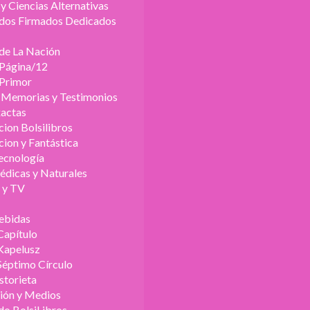
y Ciencias Alternativas
dos Firmados Dedicados
 de La Nación
 Página/12
 Primor
, Memorias y Testimonios
xactas
cion Bolsilibros
cion y Fantástica
Tecnología
édicas y Naturales
o y TV
ebidas
Capítulo
Kapelusz
Séptimo Círculo
storieta
ión y Medios
do BolsiLibros