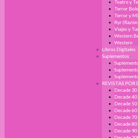
Teatro y Te
Terror Bols
Terror y Mi
Ryr (Razón
Viajes y T
Western Bo
Western
Libros Digitales
Suplementos
Suplement
Suplemento 
Suplemento
REVISTAS POR 
Decade 30
Decade 40
Decade 50
Decade 60
Decade 70
Decade 80
Decade 90
Decade 20