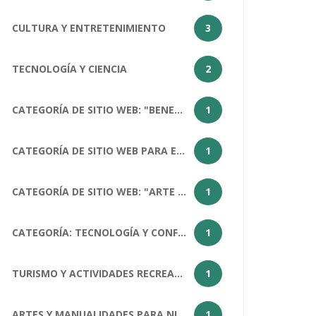
CULTURA Y ENTRETENIMIENTO
3
TECNOLOGÍA Y CIENCIA
2
CATEGORÍA DE SITIO WEB: "BENEFICIOS DEL ARTE PARA LA SOCIEDAD HUMANA
1
CATEGORÍA DE SITIO WEB PARA EL ARTÍCULO "¿CÓMO ESTÁS?": SALUD Y BIENESTAR
1
CATEGORÍA DE SITIO WEB: "ARTE COMO MATERIA ESCOLAR
1
CATEGORÍA: TECNOLOGÍA Y CONFERENCIAS
1
TURISMO Y ACTIVIDADES RECREATIVAS
1
ARTES Y MANUALIDADES PARA NIÑOS
1