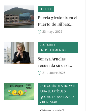
de Primark con
chaqueta superviral a
SUCESOS
42 euros
Puerta giratoria en el
Puerto de Bilbao:
86.000 € a dedo a
23 mayo 2026
Idom
CULTURA Y
ENTRETENIMIENTO
Soraya Arnelas
recuerda su casi
muerte súbita a los 4
21 octubre 2025
años
CATEGORÍA DE SITIO WEB
PARA EL ARTÍCULO
"¿CÓMO ESTÁS?": SALUD
Y BIENESTAR
¿Cómo estás?