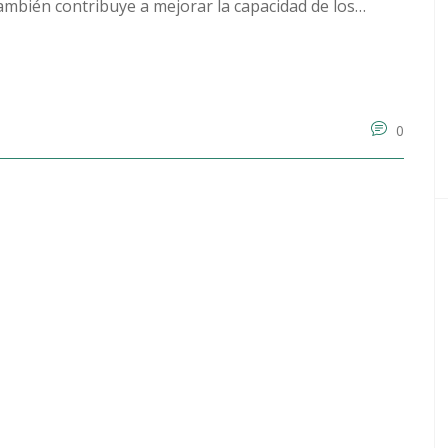
también contribuye a mejorar la capacidad de los
ollar habilidades sociales que les ayudarán en su
e importante de la educación escolar.
0