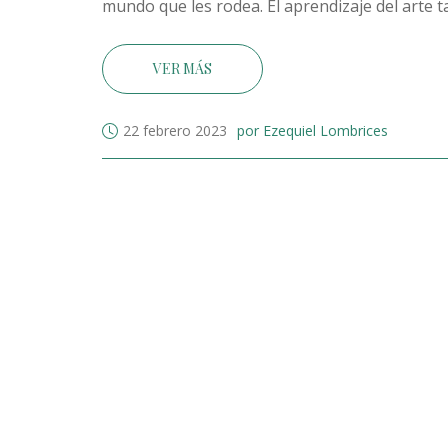
mundo que les rodea. El aprendizaje del arte 
estudiantes para trabajar en equipo y a desarr
futuro. Por lo tanto, el arte debe ser una part
VER MÁS
22 febrero 2023
por Ezequiel Lombrices