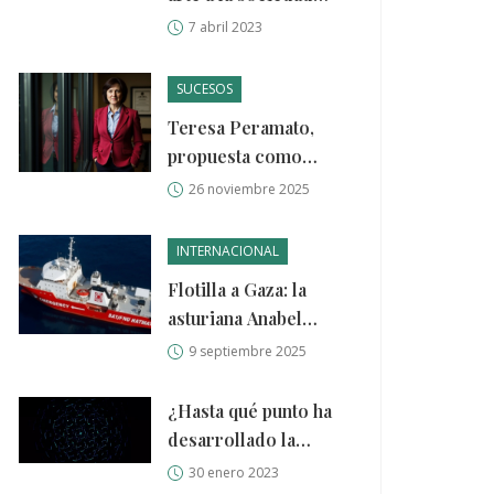
humana?
7 abril 2023
SUCESOS
Teresa Peramato,
propuesta como
nueva fiscal general
26 noviembre 2025
tras la caída de
García Ortiz por
INTERNACIONAL
condena del
Flotilla a Gaza: la
Supremo
asturiana Anabel
Montes se suma
9 septiembre 2025
desde Catania a la
misión civil
¿Hasta qué punto ha
desarrollado la
ciencia y la
30 enero 2023