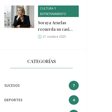
tecnología hasta
ahora?
CULTURA Y
ENTRETENIMIENTO
Soraya Arnelas
recuerda su casi
muerte súbita a los 4
21 octubre 2025
años
CATEGORÍAS
SUCESOS
7
DEPORTES
4