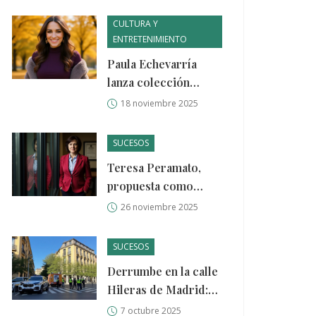
Kansas?
CULTURA Y
ENTRETENIMIENTO
Paula Echevarría
lanza colección
otoño-invierno 2025
18 noviembre 2025
de Primark con
chaqueta superviral a
SUCESOS
42 euros
Teresa Peramato,
propuesta como
nueva fiscal general
26 noviembre 2025
tras la caída de
García Ortiz por
SUCESOS
condena del
Derrumbe en la calle
Supremo
Hileras de Madrid:
heridos y cuatro
7 octubre 2025