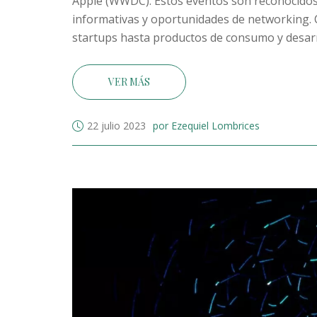
Apple (WWDC). Estos eventos son reconocidos 
informativas y oportunidades de networking. 
startups hasta productos de consumo y desarro
definitivamente deberías considerar asistir a 
VER MÁS
22 julio 2023
por Ezequiel Lombrices