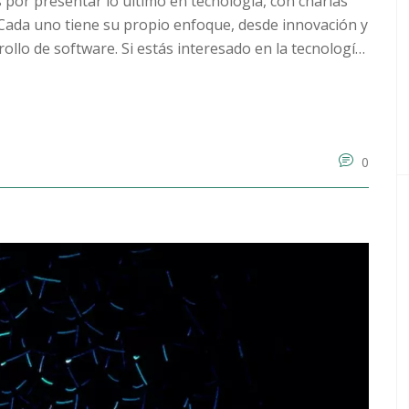
por presentar lo último en tecnología, con charlas
Cada uno tiene su propio enfoque, desde innovación y
llo de software. Si estás interesado en la tecnología,
estas conferencias.
0