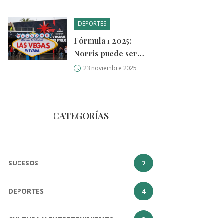
desaparecidos
DEPORTES
Fórmula 1 2025:
Norris puede ser
campeón en Las
23 noviembre 2025
Vegas; horarios y
dónde ver la carrera
CATEGORÍAS
SUCESOS
7
DEPORTES
4