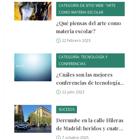
CATEGORÍA DE SITIO WEB: "ARTE
COMO MATERIA ESCOLAR
¿Qué piensas del arte como
materia escolar?
22 febrero 2023
CATEGORÍA: TECNOLOGÍA Y
CONFERENCIAS
¿Cuáles son las mejores
conferencias de tecnología
en los EE.UU.?
22 julio 2023
SUCESOS
Derrumbe en la calle Hileras
de Madrid: heridos y cuatro
desaparecidos
7 octubre 2025